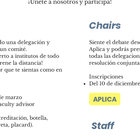
¡Únete a nosotros y participa!
Chairs
do una delegación y
Siente el debate des
 un comité.
Aplica y podrás pre
to a institutos de todo
todas las delegacio
rene la distancia!
resolución conjunta
r que te sientas como en
Inscripciones
Del 10 de diciembre
 de marzo
APLICA
aculty advisor
reditación, botella,
Staff
eta, placard).